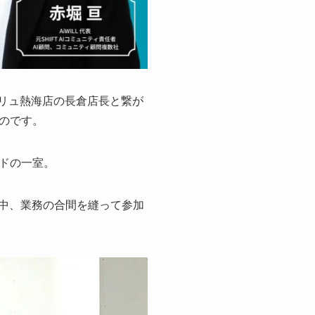
バリュ熱海店の長倉店長と繋が
のです。
ドの一室。
の中、業務の合間を縫って参加