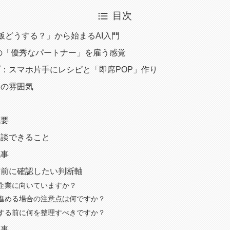
目次
飯どうする？」から始まるAI入門
20の「優秀なパートナー」を雇う感覚
：スマホ片手にレシピと「即席POP」作り
場の雰囲気
概要
相談できること
記事
む前に確認したい判断軸
企業に向いていますか？
進める場合の注意点は何ですか？
する前に何を整理すべきですか？
記事