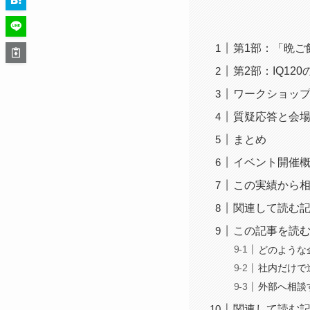
第1部：「晩ご
第2部：IQ1
ワークショップ
質疑応答と会
まとめ
イベント開催
この実績から
関連して読む
この記事を読
どのような
社内だけで
外部へ相談
関連して読む